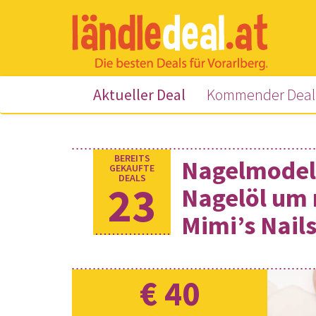
(current)
Aktueller Deal
Kommender Deal
BEREITS
Nagelmodella
GEKAUFTE
DEALS
23
Nagelöl um n
Mimi’s Nails
€
40