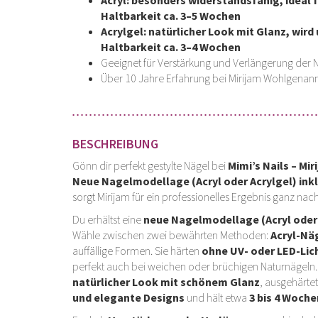
Acryl:
besonders widerstandsfähig, ideal f
Haltbarkeit ca. 3–5 Wochen
Acrylgel:
natürlicher Look mit Glanz, wird
Haltbarkeit ca. 3–4 Wochen
Geeignet für Verstärkung und Verlängerung der 
Über 10 Jahre Erfahrung bei Mirijam Wohlgenan
BESCHREIBUNG
Gönn dir perfekt gestylte Nägel bei
Mimi’s Nails – M
Neue Nagelmodellage (Acryl oder Acrylgel) inklu
sorgt Mirijam für ein professionelles Ergebnis ganz na
Du erhältst eine
neue Nagelmodellage (Acryl oder 
Wähle zwischen zwei bewährten Methoden:
Acryl-Nä
auffällige Formen. Sie härten
ohne UV- oder LED-Lic
perfekt auch bei weichen oder brüchigen Naturnägeln
natürlicher Look mit schönem Glanz
, ausgehärte
und elegante Designs
und hält etwa
3 bis 4 Woche