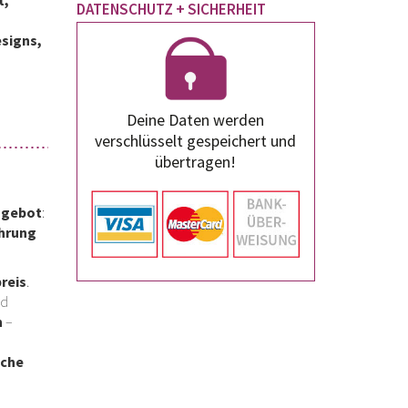
t,
DATENSCHUTZ + SICHERHEIT
esigns,
Deine Daten werden
verschlüsselt gespeichert und
übertragen!
ngebot
:
ahrung
preis
.
nd
n
–
sche