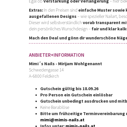
Egal ob
Verstärkung oder Verlängerung
– hier be
Extras:
In den Preisen sind
einfache Muster sowie k
ausgefallenen Designs
– wie spezieller Nailart, b
Dieser wird selbstverständlich
vorab transparent mi
dein persönliches Wunschdesign –
fair und klar kalk
Mach den Deal und gönn dir wunderschöne Nägel,
ANBIETER+INFORMATION
Mimi´s Nails - Mirijam Wohlgenannt
Schwedengasse 14
A-6800 Feldkirch
Gutschein gültig bis 18.09.26
Pro Person ein Gutschein einlösbar
Gutschein unbedingt ausdrucken und mit
Keine Barablöse
Bitte um frühzeitige Terminvereinbarung u
mimi@mimis-nails.at
Infos unter:
mimis-nails.at