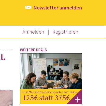
Newsletter anmelden
Anmelden
|
Registrieren
WEITERE DEALS
l.
Fit in Mathe! 5 Nachhilfeeinheiten zum exklusiven Ländledeal-Preis um nur € 125,- statt € 375,- bei extra-Klasse in Dornbirn
125€ statt 375€