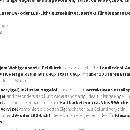
ür lange Nägel & auffällige Formen, härtet ohne UV-/LED-Lich
 unter UV- oder LED-Licht ausgehärtet, perfekt für elegante D
Nägel
nt
irijam Wohlgenannt
in
Feldkirch
! Sichere dir jetzt das
Ländledeal-A
sive Nagelöl um nur € 40,- statt € 80,-
. Mit
über 10 Jahren Erf
ch deinen Wünschen.
Acrylgel) inklusive Nagelöl
– und das zum
attraktiven Vorteils
gel
sind besonders stabil und widerstandsfähig, ideal für lange Nägel u
ht
aus und überzeugen mit einer
Haltbarkeit von ca. 3 bis 5 Woche
.
Acrylgel
kombiniert die besten Eigenschaften aus Gel und Acryl: ein
t unter
UV- oder LED-Licht
. Diese Variante eignet sich ideal für
klassi
n
.