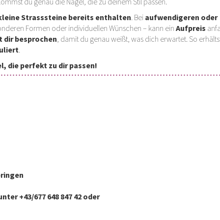
kommst du genau die Nägel, die zu deinem Stil passen.
leine Strasssteine bereits enthalten
. Bei
aufwendigeren oder
esonderen Formen oder individuellen Wünschen – kann ein
Aufpreis
anfa
t dir besprochen
, damit du genau weißt, was dich erwartet. So erhälts
uliert
.
 die perfekt zu dir passen!
bringen
nter +43/677 648 847 42
oder