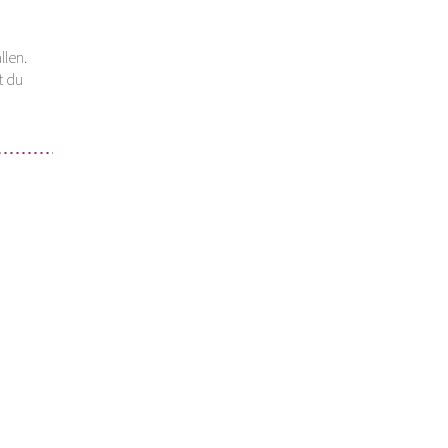
llen.
t du