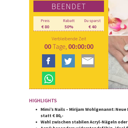
BEENDET
Preis
Rabatt
Du sparst
€ 80
50%
€ 40
Verbleibende Zeit
00
Tage,
00:00:00
HIGHLIGHTS
Mimi’s Nails – Mirijam Wohlgenannt: Neue 
statt € 80,-
Wahl zwischen stabilen Acryl-Nägeln oder 